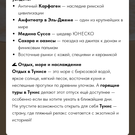
Античный
Карфаген
— наследие римской
цивилизации
Амфитеатр в Эль-Джеме
— один из крупнейших в
мире
Медина Сусса
— шедевр ЮНЕСКО
Сахара и оазисы
— поездка на джипах к дюнам и
финиковым пальмам
Восточные рынки с кожей, специями и керамикой
🌊
Отдых, море и наслаждение
Отдых в Тунисе
— это море с бирюзовой водой,
яркое солнце, мягкий песок, восточная кухня и
неспешные прогулки по древним улочкам. А
горящие
туры в Тунис
делают этот отпуск ещё доступнее —
особенно если вы хотите уехать в ближайшие дни.
Не упустите возможность открыть для себя
Тунис
—
страну, где пляжный релакс сочетается с экзотикой и
историей!